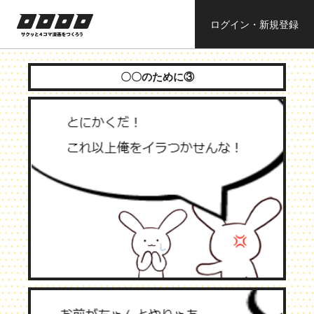
ログイン・新規登録
ロロロロ
サクッと４コ
ママンガを作
〇〇のために③
ろう