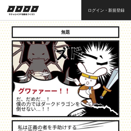
ログイン・新規登録
ロロロロ
サクッと４コ
ママンガを作
無題
ろう