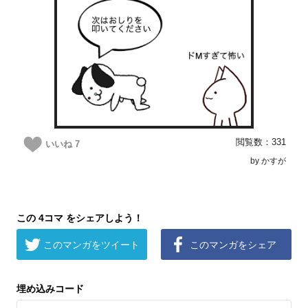
閲覧数：331
いいね
7
by かすが
この 4コマ をシェアしよう！
このマンガをツイート
このマンガをシェア
埋め込みコード