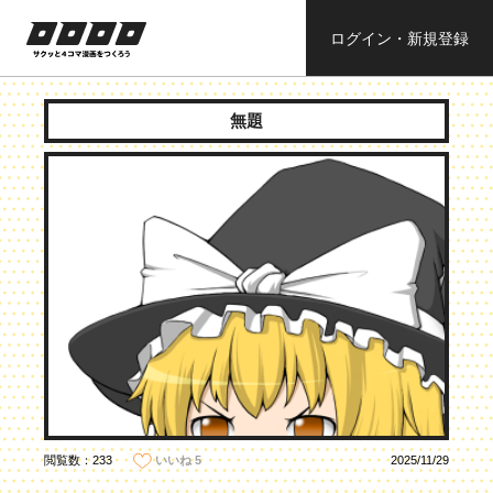
ログイン・新規登録
ロロロロ
サクッと４コ
ママンガを作
無題
ろう
閲覧数：233
2025/11/29
いいね
5