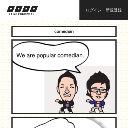
ログイン・新規登録
ロロロロ
サクッと４コ
ママンガを作
comedian
ろう