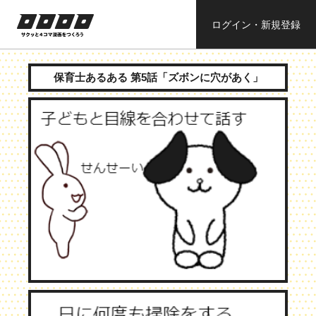
ログイン・新規登録
ロロロロ
サクッと４コ
ママンガを作
保育士あるある 第5話「ズボンに穴があく」
ろう