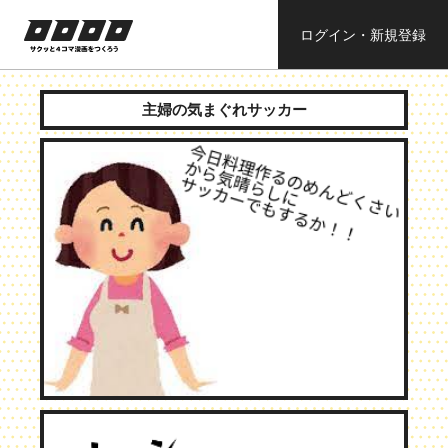
ログイン・新規登録
ロロロロ
サクッと４コ
ママンガを作
主婦の気まぐれサッカー
ろう