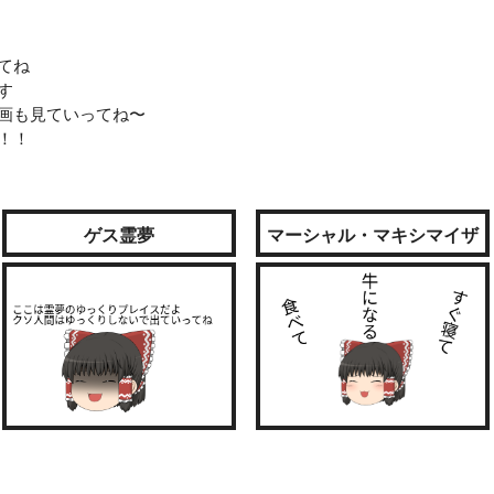
てね
す
画も見ていってね〜
！！
ゲス霊夢
マーシャル・マキシマイザ
ー（続きが気になる人は❤
を押してね）