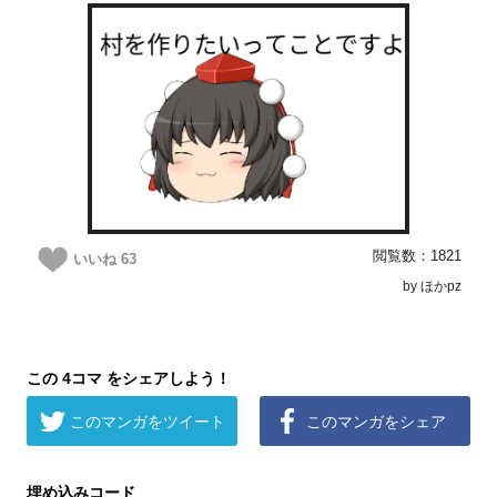
閲覧数：1821
いいね
63
by ほかpz
この 4コマ をシェアしよう！
このマンガをツイート
このマンガをシェア
埋め込みコード