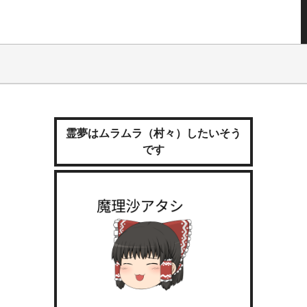
霊夢はムラムラ（村々）したいそう
です