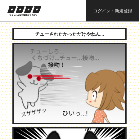
ログイン・新規登録
ロロロロ
サクッと４コ
ママンガを作
チューされたかっただけやねん...
ろう