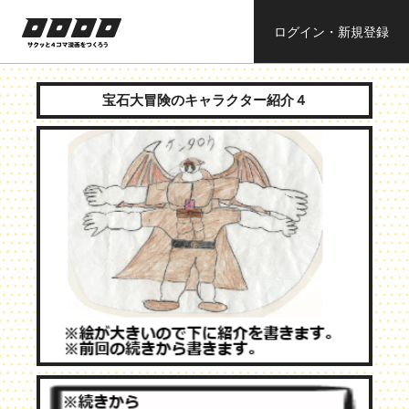
ログイン・新規登録
ロロロロ
サクッと４コ
ママンガを作
宝石大冒険のキャラクター紹介４
ろう