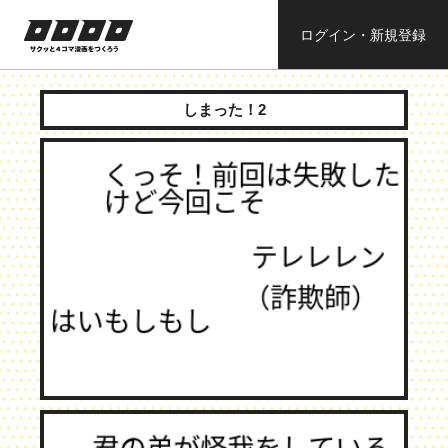
ログイン・新規登録
ロロロロ
サクッと４コ
ママンガを作
しまった！2
ろう