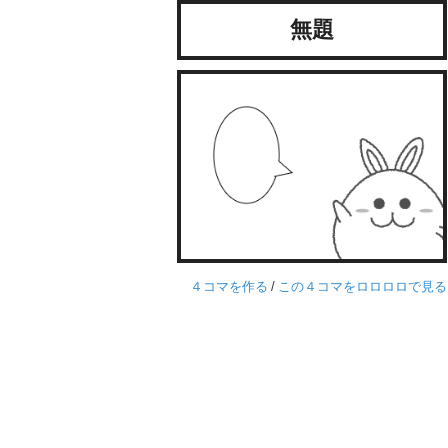
無題
４コマを作る
/
この４コマをロロロロで見る