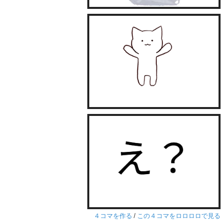
４コマを作る
/
この４コマをロロロロで見る