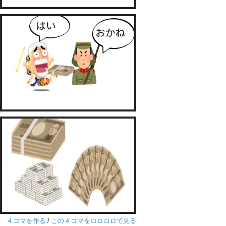
４コマを作る
/
この４コマをロロロロで見る