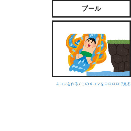
プール
４コマを作る
/
この４コマをロロロロで見る