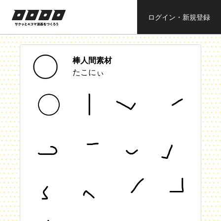
ログイン・新規登録
ロロロロ
サクッと４コ
ママンガを作
ろう
棒人間素材
たこにぃ