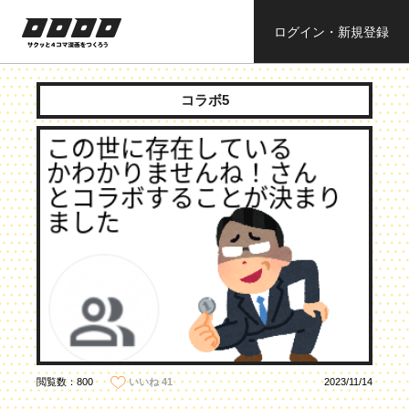
ログイン・新規登録
ロロロロ
サクッと４コ
ママンガを作
コラボ5
ろう
閲覧数：800
2023/11/14
いいね
41