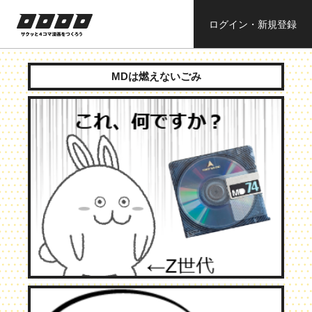
ログイン・新規登録
ロロロロ
サクッと４コ
ママンガを作
MDは燃えないごみ
ろう