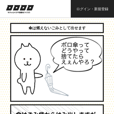
ログイン・新規登録
ロロロロ
サクッと４コ
ママンガを作
傘は燃えないごみとして出せます
ろう