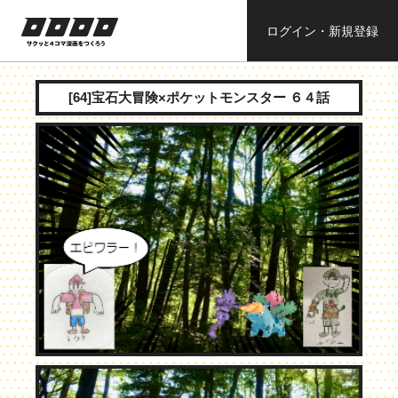
ログイン・新規登録
ロロロロ
サクッと４コ
ママンガを作
[64]宝石大冒険×ポケットモンスター ６４話
ろう