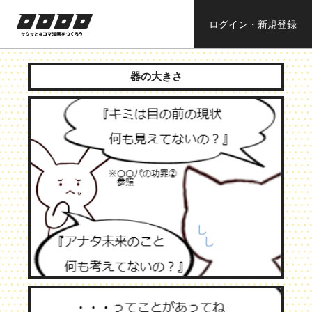
ログイン・新規登録
ロロロロ
サクッと４コ
ママンガを作
器の大きさ
ろう