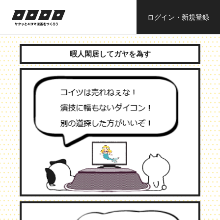
ログイン・新規登録
ロロロロ
サクッと４コ
ママンガを作
暇人閑居してガヤを為す
ろう