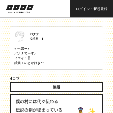
ログイン・新規登録
ロロロロ
サクッと４コ
ママンガを作
ろう
バナナ
投稿数：1
やっほー♪
バナナでーす♪
イエイ！✌
絵書くのとか好き〜
4コマ
無題