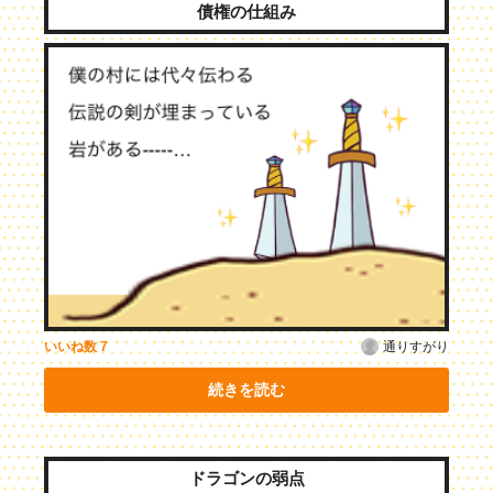
債権の仕組み
通りすがり
いいね数
7
続きを読む
ドラゴンの弱点