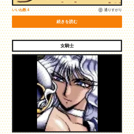
通りすがり
いいね数
4
続きを読む
女騎士