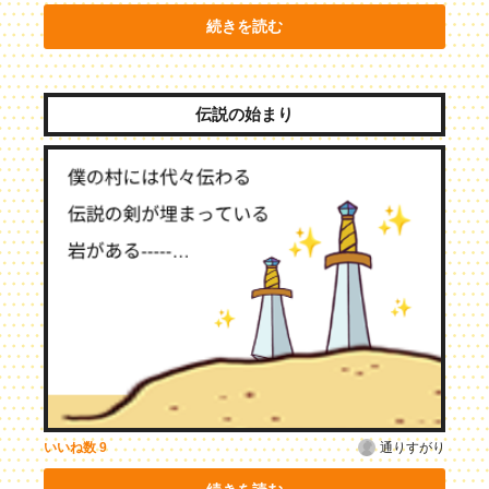
続きを読む
伝説の始まり
通りすがり
いいね数
9