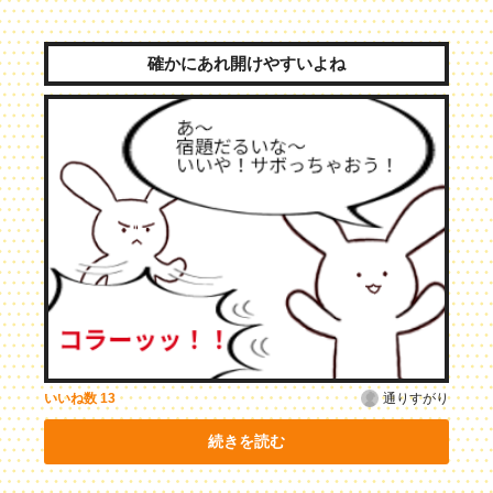
確かにあれ開けやすいよね
通りすがり
いいね数
13
続きを読む