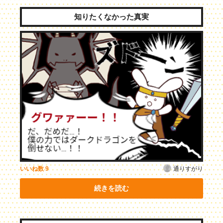
知りたくなかった真実
通りすがり
いいね数
9
続きを読む