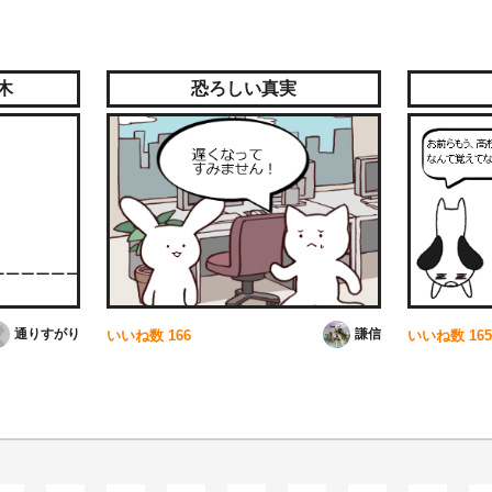
木
恐ろしい真実
通りすがり
謙信
いいね数
166
いいね数
165