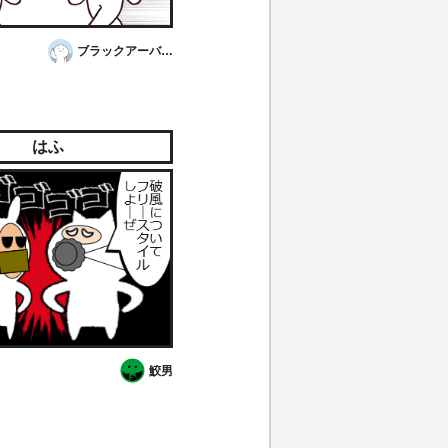
ブラックアーバンNR @中指教
はふ
鮫男