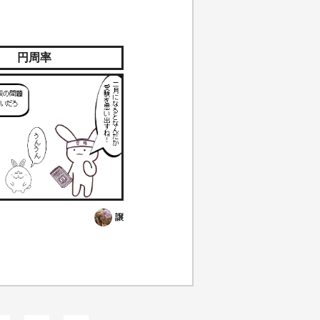
円周率
譲