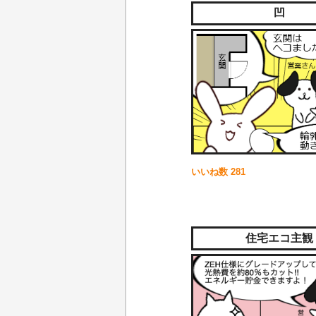
凹
いいね数
281
住宅エコ主観