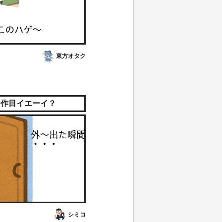
東方オタク
0作目イエーイ？
シミコ