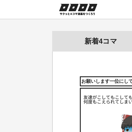
ロロロロ
サクッと４コマ
漫画を作ろう
新着4コマ
お願いします一位にし