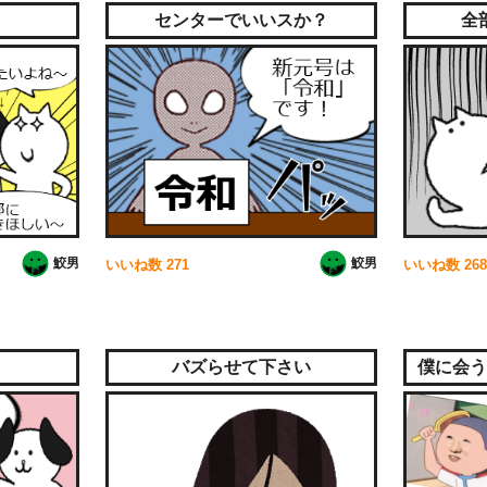
センターでいいスか？
全
鮫男
鮫男
いいね数
271
いいね数
268
バズらせて下さい
僕に会う