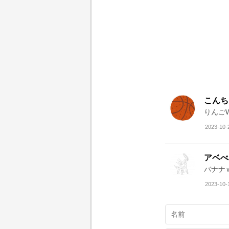
こんち
りんご
2023-10-
アベべ
バナナ
2023-10-