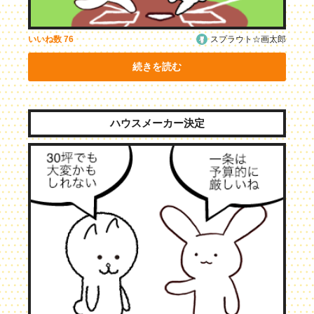
スプラウト☆画太郎
いいね数
76
続きを読む
ハウスメーカー決定