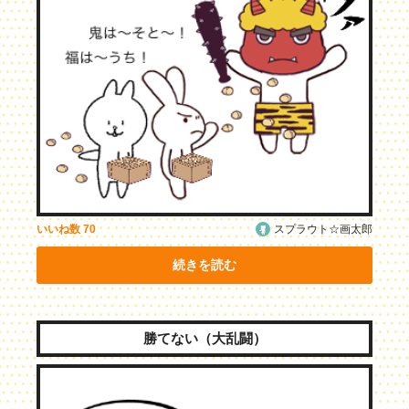
スプラウト☆画太郎
いいね数
70
続きを読む
勝てない（大乱闘）