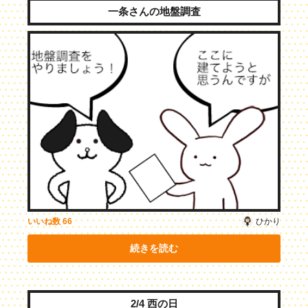
一条さんの地盤調査
ひかり
いいね数
66
続きを読む
2/4 西の日