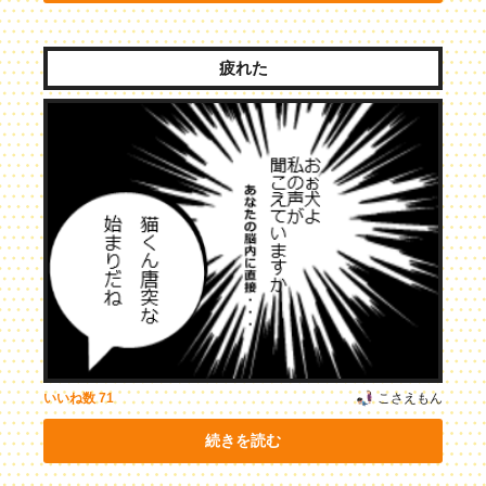
疲れた
こさえもん
いいね数
71
続きを読む