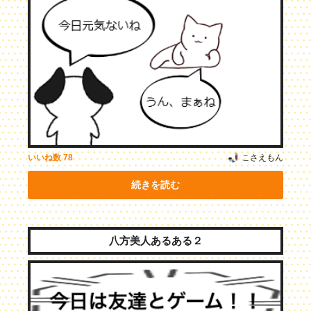
こさえもん
いいね数
78
続きを読む
八方美人あるある２