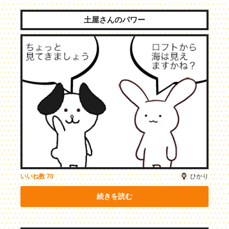
土屋さんのパワー
ひかり
いいね数
70
続きを読む