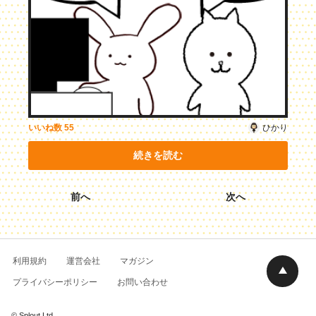
ひかり
いいね数
55
続きを読む
前へ
次へ
利用規約
運営会社
マガジン
プライバシーポリシー
お問い合わせ
© Splout Ltd.