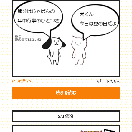
こさえもん
いいね数
75
続きを読む
2/3 節分