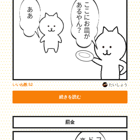
たいしょう
いいね数
52
続きを読む
罰金