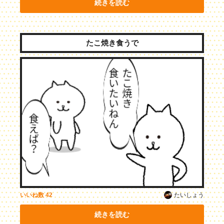
続きを読む
たこ焼き食うで
たいしょう
いいね数
42
続きを読む