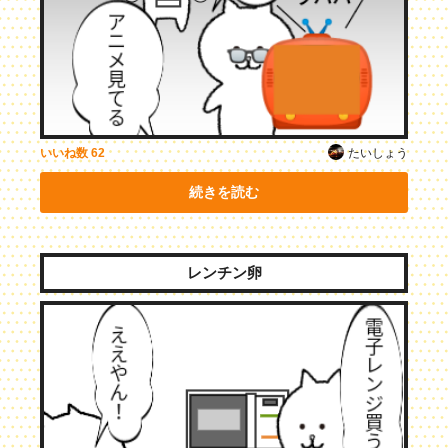
たいしょう
いいね数
62
続きを読む
レンチン卵