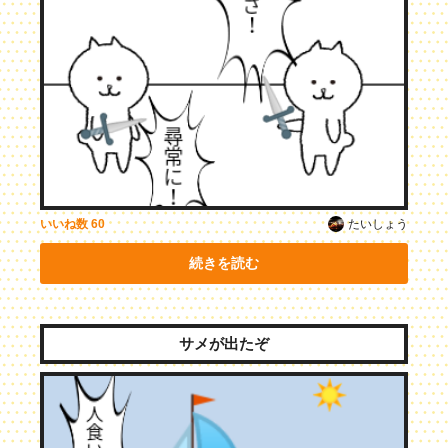
たいしょう
いいね数
60
続きを読む
サメが出たぞ