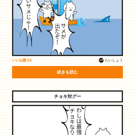
たいしょう
いいね数
54
続きを読む
チョキ対グー